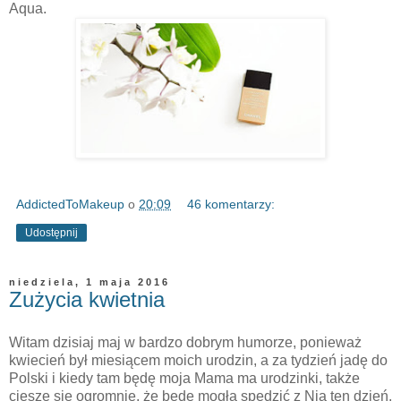
Aqua.
AddictedToMakeup
o
20:09
46 komentarzy:
Udostępnij
niedziela, 1 maja 2016
Zużycia kwietnia
Witam dzisiaj maj w bardzo dobrym humorze, ponieważ
kwiecień był miesiącem moich urodzin, a za tydzień jadę do
Polski i kiedy tam będę moja Mama ma urodzinki, także
cieszę się ogromnie, że będę mogła spędzić z Nią ten dzień.